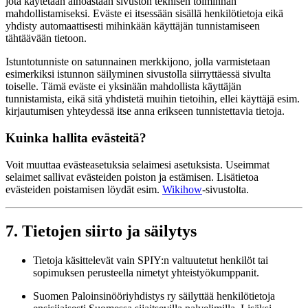
jota käytetään ainoastaan sivuston teknisen toiminnan
mahdollistamiseksi. Eväste ei itsessään sisällä henkilötietoja eikä
yhdisty automaattisesti mihinkään käyttäjän tunnistamiseen
tähtäävään tietoon.
Istuntotunniste on satunnainen merkkijono, jolla varmistetaan
esimerkiksi istunnon säilyminen sivustolla siirryttäessä sivulta
toiselle. Tämä eväste ei yksinään mahdollista käyttäjän
tunnistamista, eikä sitä yhdistetä muihin tietoihin, ellei käyttäjä esim.
kirjautumisen yhteydessä itse anna erikseen tunnistettavia tietoja.
Kuinka hallita evästeitä?
Voit muuttaa evästeasetuksia selaimesi asetuksista. Useimmat
selaimet sallivat evästeiden poiston ja estämisen. Lisätietoa
evästeiden poistamisen löydät esim.
Wikihow
-sivustolta.
7. Tietojen siirto ja säilytys
Tietoja käsittelevät vain SPIY:n valtuutetut henkilöt tai
sopimuksen perusteella nimetyt yhteistyökumppanit.
Suomen Paloinsinööriyhdistys ry säilyttää henkilötietoja