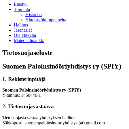
Etusivu
Toiminta
Historiaa
Yhteistyökumppaneita
Hallitus
Jäsenasiat
Ota yhteyttä
Materiaalipankki
Tietosuojaseloste
Suomen Paloinsinööriyhdistys ry (SPIY)
1. Rekisterinpitäjä
Suomen Paloinsinööriyhdistys ry (SPIY)
Y-tunnus: 1450446-1
2. Tietosuojavastaava
Tietosuojasta vastaa yhdistyksen hallitus.
Sähköposti: suomenpaloinsinooriyhdistys (at) gmail.com