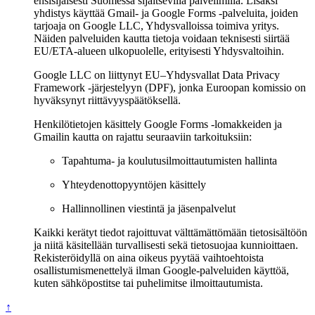
ensisijaisesti Suomessa sijaitsevilla palvelimilla. Lisäksi
yhdistys käyttää Gmail- ja Google Forms -palveluita, joiden
tarjoaja on Google LLC, Yhdysvalloissa toimiva yritys.
Näiden palveluiden kautta tietoja voidaan teknisesti siirtää
EU/ETA-alueen ulkopuolelle, erityisesti Yhdysvaltoihin.
Google LLC on liittynyt EU–Yhdysvallat Data Privacy
Framework -järjestelyyn (DPF), jonka Euroopan komissio on
hyväksynyt riittävyyspäätöksellä.
Henkilötietojen käsittely Google Forms -lomakkeiden ja
Gmailin kautta on rajattu seuraaviin tarkoituksiin:
Tapahtuma- ja koulutusilmoittautumisten hallinta
Yhteydenottopyyntöjen käsittely
Hallinnollinen viestintä ja jäsenpalvelut
Kaikki kerätyt tiedot rajoittuvat välttämättömään tietosisältöön
ja niitä käsitellään turvallisesti sekä tietosuojaa kunnioittaen.
Rekisteröidyllä on aina oikeus pyytää vaihtoehtoista
osallistumismenettelyä ilman Google-palveluiden käyttöä,
kuten sähköpostitse tai puhelimitse ilmoittautumista.
↑