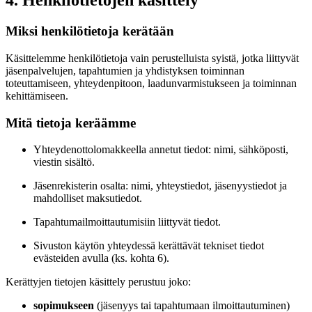
4. Henkilötietojen käsittely
Miksi henkilötietoja kerätään
Käsittelemme henkilötietoja vain perustelluista syistä, jotka liittyvät
jäsenpalvelujen, tapahtumien ja yhdistyksen toiminnan
toteuttamiseen, yhteydenpitoon, laadunvarmistukseen ja toiminnan
kehittämiseen.
Mitä tietoja keräämme
Yhteydenottolomakkeella annetut tiedot: nimi, sähköposti,
viestin sisältö.
Jäsenrekisterin osalta: nimi, yhteystiedot, jäsenyystiedot ja
mahdolliset maksutiedot.
Tapahtumailmoittautumisiin liittyvät tiedot.
Sivuston käytön yhteydessä kerättävät tekniset tiedot
evästeiden avulla (ks. kohta 6).
Kerättyjen tietojen käsittely perustuu joko:
sopimukseen
(jäsenyys tai tapahtumaan ilmoittautuminen)