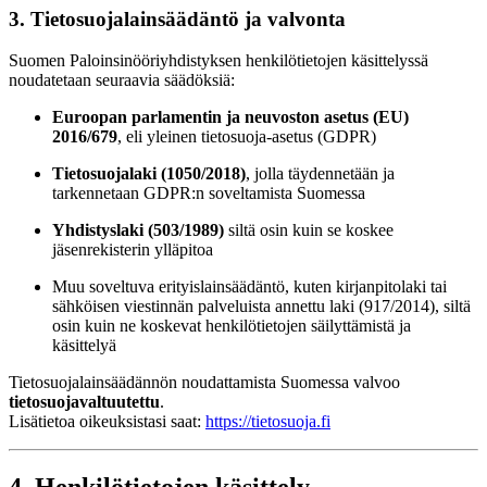
3. Tietosuojalainsäädäntö ja valvonta
Suomen Paloinsinööriyhdistyksen henkilötietojen käsittelyssä
noudatetaan seuraavia säädöksiä:
Euroopan parlamentin ja neuvoston asetus (EU)
2016/679
, eli yleinen tietosuoja-asetus (GDPR)
Tietosuojalaki (1050/2018)
, jolla täydennetään ja
tarkennetaan GDPR:n soveltamista Suomessa
Yhdistyslaki (503/1989)
siltä osin kuin se koskee
jäsenrekisterin ylläpitoa
Muu soveltuva erityislainsäädäntö, kuten kirjanpitolaki tai
sähköisen viestinnän palveluista annettu laki (917/2014), siltä
osin kuin ne koskevat henkilötietojen säilyttämistä ja
käsittelyä
Tietosuojalainsäädännön noudattamista Suomessa valvoo
tietosuojavaltuutettu
.
Lisätietoa oikeuksistasi saat:
https://tietosuoja.fi