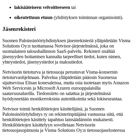
lakisääteiseen velvoitteeseen
tai
oikeutettuun etuun
(yhdistyksen toiminnan organisointi).
Jäsenrekisteri
Suomen Paloinsinööriyhdistyksen jäsenrekisteriä ylläpidetään Visma
Solutions Oy:n tuottamassa Netvisor-järjestelmässä, joka on
suomalainen taloushallinnon SaaS-palvelu. Rekisteri sisältää
jäsenyyden hoitamisen kannalta tarpeelliset tiedot, kuten nimen,
yhteystiedot, jäsenyystiedot ja maksutiedot.
Netvisorin tietoturva ja tietosuoja perustuvat Visma-konsernin
tietoturvaohjelmaan. Palvelua ylläpidetään pääosin Suomessa
sijaitsevissa Elisan konesaleissa, mutta osia tuotetaan myös Amazon
Web Servicesin ja Microsoft Azuren eurooppalaisilla
saatavuusalueilla. Tiedonsiirto on salattua ja järjestelmässä
hyödynnetään monikerroksista autentikointia sekä lokiseurantaa.
Netvisor toimii henkilötietojen käsittelijänä, ja Suomen
Paloinsinööriyhdistys ry on rekisterinpitäjänä vastuussa siitä, että
henkilötietojen käsittely tapahtuu lainsäädännön mukaisesti.
Henkilötietojen käsittelyyn sovelletaan Netvisorin
tietosuojasopimusta ja Visma Solutions Oy:n tietosuojaselosteessa