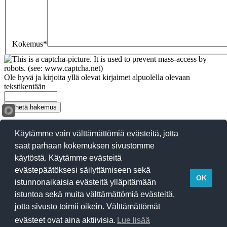
Kokemus*
Ole hyvä ja kirjoita yllä olevat kirjaimet alpuolella olevaan
tekstikentään
↑
Käytämme vain välttämättömiä evästeitä, jotta
© Copyright 2013-2026
saat parhaan kokemuksen sivustomme
Suomen Paloinsinööriyhdistys ry
käytöstä. Käytämme evästeitä
Tietosuojaseloste
evästepäätöksesi säilyttämiseen sekä
Etusivu
OK
istunnonaikaisia evästeitä ylläpitämään
Toiminta
istuntoa sekä muita välttämättömiä evästeitä,
Hallitus
Jäsenasiat
jotta sivusto toimii oikein. Välttämättömät
Ota yhteyttä
evästeet ovat aina aktiivisia.
Lue lisää
Materiaalipankki