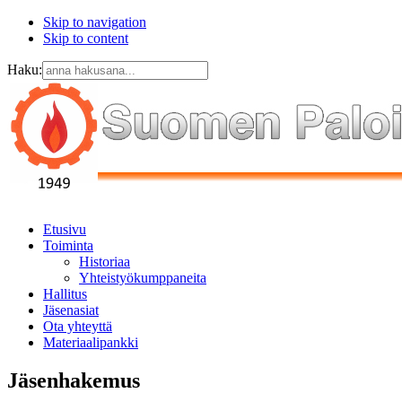
Skip to navigation
Skip to content
Haku:
Etusivu
Toiminta
Historiaa
Yhteistyökumppaneita
Hallitus
Jäsenasiat
Ota yhteyttä
Materiaalipankki
Jäsenhakemus