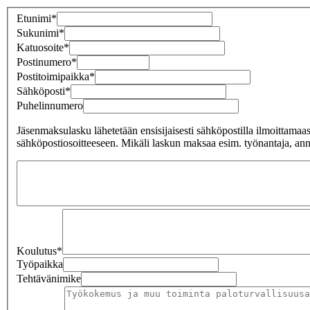
Etunimi*
Sukunimi*
Katuosoite*
Postinumero*
Postitoimipaikka*
Sähköposti*
Puhelinnumero
Jäsenmaksulasku lähetetään ensisijaisesti sähköpostilla ilmoittamaas
sähköpostiosoitteeseen. Mikäli laskun maksaa esim. työnantaja, anna
Koulutus*
Työpaikka
Tehtävänimike